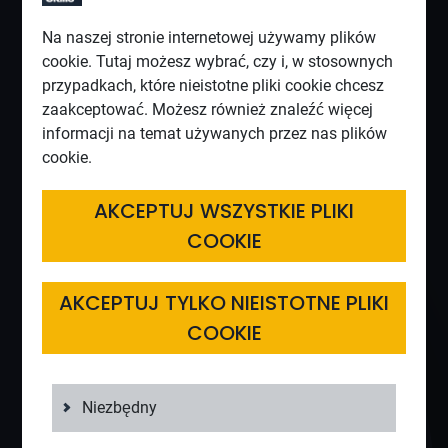
Na naszej stronie internetowej używamy plików
cookie. Tutaj możesz wybrać, czy i, w stosownych
przypadkach, które nieistotne pliki cookie chcesz
zaakceptować. Możesz również znaleźć więcej
informacji na temat używanych przez nas plików
cookie.
Aby uzyskać dostęp do wszystkich treści i funkcji
Stream, potrzebujesz licencji. Kliknij poniższy przycisk,
AKCEPTUJ WSZYSTKIE PLIKI
aby kupić licencję Stream już teraz. Jeśli potrzebujesz
COOKIE
dodatkowych informacji, skontaktuj się z nami.
AKCEPTUJ TYLKO NIEISTOTNE PLIKI
Phone:
+4974526310600
|
E-mail:
info@paveplus.com
COOKIE
Niezbędny